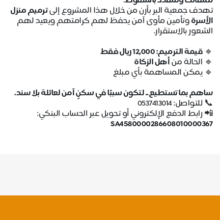
متهالك ومهدد بالسقوط
.
تهدف جمعية البر بأرن من خلال هذا المشروع إلى
ترميم منزل
الأسرة
وتأمين مأوى آمن يحفظ لهم كرامتهم ويعيد لهم
الشعور بالاستقرار.
🔹
قيمة الترميم: 12,000 ريال فقط
🔹 الحالة من
أهل الزكاة
🔹 يمكن المساهمة بأي مبلغ
ساهم بما تستطيع.. لتكون سببًا في سكنٍ آمن لعائلة بلا سند.
📞 للتواصل: 0537413014
📲 رابط الدفع الإلكتروني أو تحويل عبر الحساب البنكي:
SA4580000286608010000367