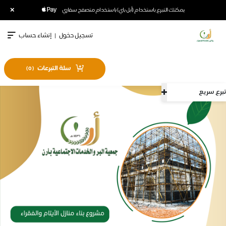
×
يمكنك التبرع باستخدام (أبل باي) باستخدام متصفح سفاري
تسجيل دخول
|
إنشاء حساب
سلة التبرعات
)
0
(
تبرع سريع